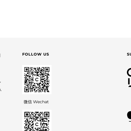
FOLLOW US
S
园
,
,
微信 Wechat