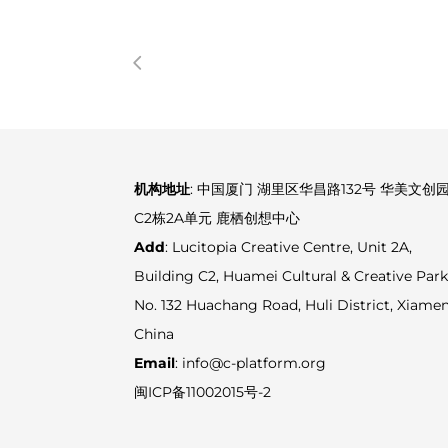
机构地址
: 中国厦门 湖里区华昌路132号 华美文创
C2栋2A单元 鹿栖创想中心
Add
: Lucitopia Creative Centre, Unit 2A,
Building C2, Huamei Cultural & Creative Park
No. 132 Huachang Road, Huli District, Xiamen
China
Email
: info@c-platform.org
闽ICP备11002015号-2