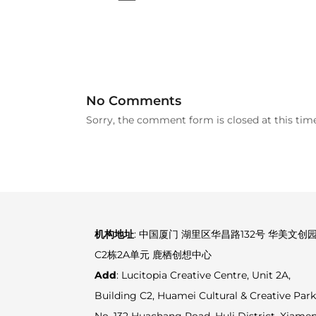
No Comments
Sorry, the comment form is closed at this time
机构地址
: 中国厦门 湖里区华昌路132号 华美文创
C2栋2A单元 鹿栖创想中心
Add
: Lucitopia Creative Centre, Unit 2A,
Building C2, Huamei Cultural & Creative Park