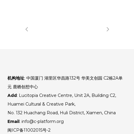
机构地址
: 中国厦门 湖里区华昌路132号 华美文创园 C2栋2A单
元 鹿栖创想中心
Add
: Lucitopia Creative Centre, Unit 2A, Building C2,
Huamei Cultural & Creative Park,
No. 132 Huachang Road, Huli District, Xiamen, China
Email
: info@c-platform.org
闽ICP备11002015号-2