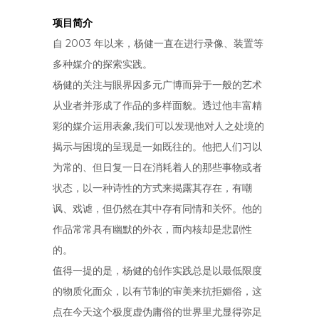
项目简介
自 2003 年以来，杨健一直在进行录像、装置等
多种媒介的探索实践。
杨健的关注与眼界因多元广博而异于一般的艺术
从业者并形成了作品的多样面貌。透过他丰富精
彩的媒介运用表象,我们可以发现他对人之处境的
揭示与困境的呈现是一如既往的。他把人们习以
为常的、但日复一日在消耗着人的那些事物或者
状态，以一种诗性的方式来揭露其存在，有嘲
讽、戏谑，但仍然在其中存有同情和关怀。他的
作品常常具有幽默的外衣，而内核却是悲剧性
的。
值得一提的是，杨健的创作实践总是以最低限度
的物质化面众，以有节制的审美来抗拒媚俗，这
点在今天这个极度虚伪庸俗的世界里尤显得弥足