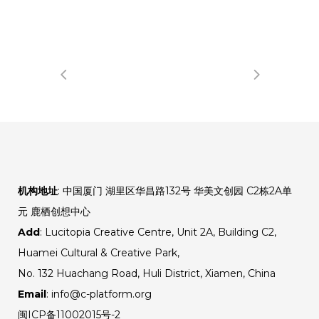
机构地址
: 中国厦门 湖里区华昌路132号 华美文创园 C2栋2A单
元 鹿栖创想中心
Add
: Lucitopia Creative Centre, Unit 2A, Building C2,
Huamei Cultural & Creative Park,
No. 132 Huachang Road, Huli District, Xiamen, China
Email
: info@c-platform.org
闽ICP备11002015号-2