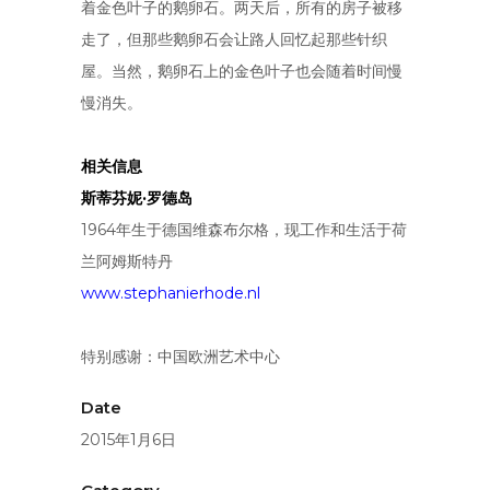
着金色叶子的鹅卵石。两天后，所有的房子被移
走了，但那些鹅卵石会让路人回忆起那些针织
屋。当然，鹅卵石上的金色叶子也会随着时间慢
慢消失。
相关信息
斯蒂芬妮·罗德岛
1964年生于德国维森布尔格，现工作和生活于荷
兰阿姆斯特丹
www.stephanierhode.nl
特别感谢：中国欧洲艺术中心
Date
2015年1月6日