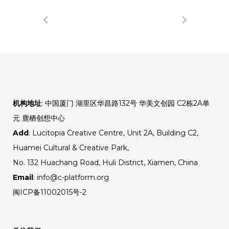
机构地址
: 中国厦门 湖里区华昌路132号 华美文创园 C2栋2A单
元 鹿栖创想中心
Add
: Lucitopia Creative Centre, Unit 2A, Building C2,
Huamei Cultural & Creative Park,
No. 132 Huachang Road, Huli District, Xiamen, China
Email
: info@c-platform.org
闽ICP备11002015号-2