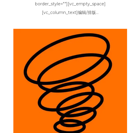
border_style=""][vc_empty_space]
[vc_column_text]编辑/排版...