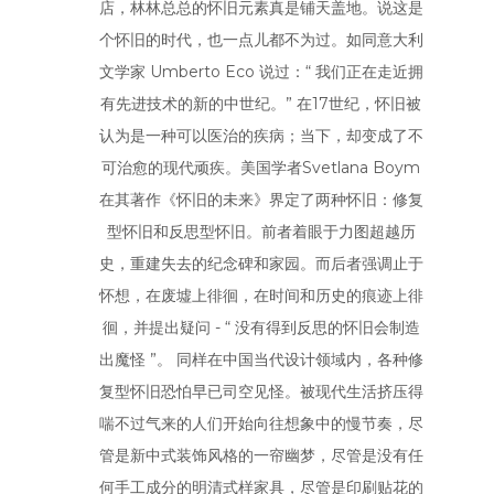
店，林林总总的怀旧元素真是铺天盖地。说这是
个怀旧的时代，也一点儿都不为过。如同意大利
文学家 Umberto Eco 说过：“ 我们正在走近拥
有先进技术的新的中世纪。” 在17世纪，怀旧被
认为是一种可以医治的疾病；当下，却变成了不
可治愈的现代顽疾。美国学者Svetlana Boym
在其著作《怀旧的未来》界定了两种怀旧：修复
型怀旧和反思型怀旧。前者着眼于力图超越历
史，重建失去的纪念碑和家园。而后者强调止于
怀想，在废墟上徘徊，在时间和历史的痕迹上徘
徊，并提出疑问 - “ 没有得到反思的怀旧会制造
出魔怪 ”。 同样在中国当代设计领域内，各种修
复型怀旧恐怕早已司空见怪。被现代生活挤压得
喘不过气来的人们开始向往想象中的慢节奏，尽
管是新中式装饰风格的一帘幽梦，尽管是没有任
何手工成分的明清式样家具，尽管是印刷贴花的