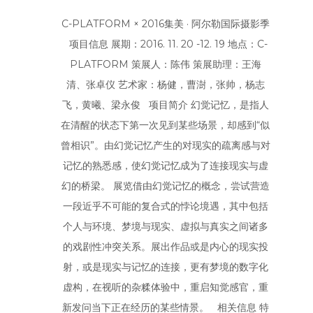
C-PLATFORM × 2016集美 · 阿尔勒国际摄影季
项目信息 展期：2016. 11. 20 -12. 19 地点：C-
PLATFORM 策展人：陈伟 策展助理：王海
清、张卓仪 艺术家：杨健，曹澍，张帅，杨志
飞，黄曦、梁永俊 项目简介 幻觉记忆，是指人
在清醒的状态下第一次见到某些场景，却感到“似
曾相识”。由幻觉记忆产生的对现实的疏离感与对
记忆的熟悉感，使幻觉记忆成为了连接现实与虚
幻的桥梁。 展览借由幻觉记忆的概念，尝试营造
一段近乎不可能的复合式的悖论境遇，其中包括
个人与环境、梦境与现实、虚拟与真实之间诸多
的戏剧性冲突关系。展出作品或是内心的现实投
射，或是现实与记忆的连接，更有梦境的数字化
虚构，在视听的杂糅体验中，重启知觉感官，重
新发问当下正在经历的某些情景。 相关信息 特