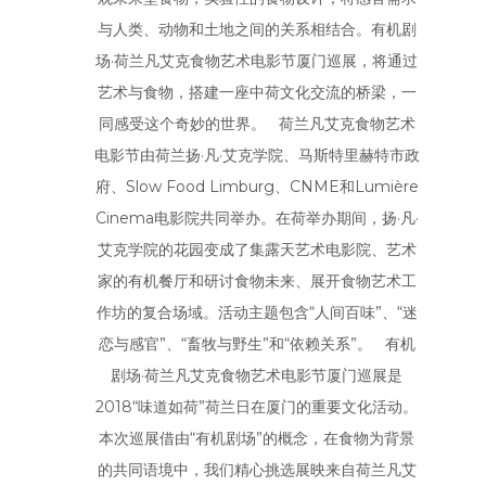
与人类、动物和土地之间的关系相结合。有机剧
场·荷兰凡艾克食物艺术电影节厦门巡展，将通过
艺术与食物，搭建一座中荷文化交流的桥梁，一
同感受这个奇妙的世界。 荷兰凡艾克食物艺术
电影节由荷兰扬·凡·艾克学院、马斯特里赫特市政
府、Slow Food Limburg、CNME和Lumière
Cinema电影院共同举办。在荷举办期间，扬·凡·
艾克学院的花园变成了集露天艺术电影院、艺术
家的有机餐厅和研讨食物未来、展开食物艺术工
作坊的复合场域。活动主题包含“人间百味”、“迷
恋与感官”、“畜牧与野生”和“依赖关系”。 有机
剧场·荷兰凡艾克食物艺术电影节厦门巡展是
2018“味道如荷”荷兰日在厦门的重要文化活动。
本次巡展借由“有机剧场”的概念，在食物为背景
的共同语境中，我们精心挑选展映来自荷兰凡艾