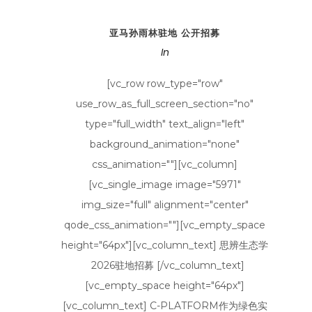
亚马孙雨林驻地 公开招募
In
[vc_row row_type="row"
use_row_as_full_screen_section="no"
type="full_width" text_align="left"
background_animation="none"
css_animation=""][vc_column]
[vc_single_image image="5971"
img_size="full" alignment="center"
qode_css_animation=""][vc_empty_space
height="64px"][vc_column_text] 思辨生态学
2026驻地招募 [/vc_column_text]
[vc_empty_space height="64px"]
[vc_column_text] C-PLATFORM作为绿色实