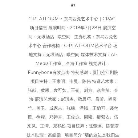
In
C-PLATFORM × 东乌西兔艺术中心｜CRAC
项目信息 展演时间：2018年7月28日 展演空
间：无垠酒店 · 喂空间 主办机构：东乌西兔艺
术中心 合作机构：C-PLATFORM艺术平台 场
地支持：无垠酒店 · 喂空间 媒体技术支持：AI-
Media工作室、金海工作室 视觉设计：
Funnybone有效点击 特别感谢：厦门沧江剧院
项目主持：王家明、韦曼、陈伟 特邀艺术家：
张献、黄曦、袁可如、王韧、刘方、佘莹莹、金
海 展演艺术家：彭琪杰、敬思巧、吕昕、程雾
竹、美玉、成家吉、张楠、潘钺、王韵可、裘丝
雁、徐程、邓诗卉、王俊戋、周曦、廖紫衣、伍
来凤、王湾、郑鹤松 项目统筹：陈菀澜、陈菀潇
技术助理：高皓晨 项目简介 “墙的这边是我们生