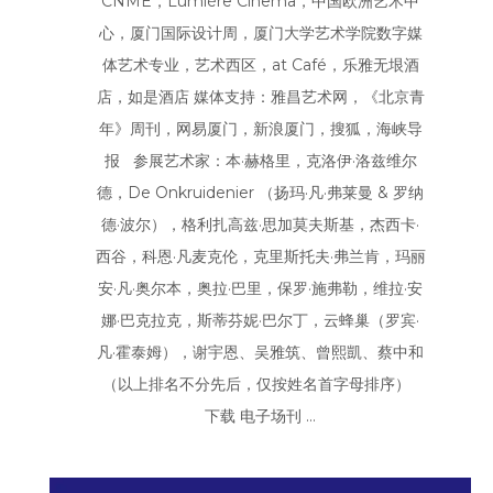
CNME，Lumière Cinema，中国欧洲艺术中
心，厦门国际设计周，厦门大学艺术学院数字媒
体艺术专业，艺术西区，at Café，乐雅无垠酒
店，如是酒店 媒体支持：雅昌艺术网，《北京青
年》周刊，网易厦门，新浪厦门，搜狐，海峡导
报 参展艺术家：本·赫格里，克洛伊·洛兹维尔
德，De Onkruidenier （扬玛·凡·弗莱曼 & 罗纳
德·波尔），格利扎高兹·思加莫夫斯基，杰西卡·
西谷，科恩·凡麦克伦，克里斯托夫·弗兰肯，玛丽
安·凡·奥尔本，奥拉·巴里，保罗·施弗勒，维拉·安
娜·巴克拉克，斯蒂芬妮·巴尔丁，云蜂巢（罗宾·
凡·霍泰姆），谢宇恩、吴雅筑、曾熙凱、蔡中和
（以上排名不分先后，仅按姓名首字母排序）
下载 电子场刊 ...